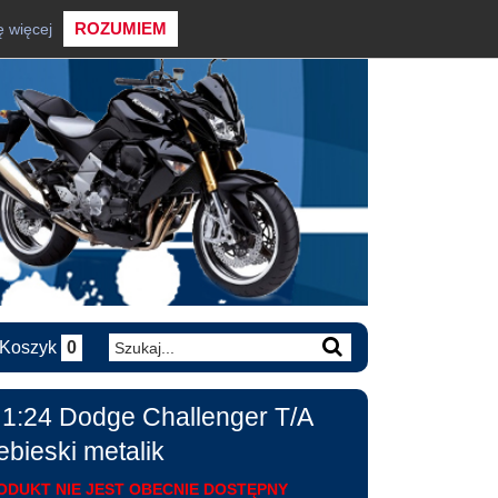
ROZUMIEM
ę więcej
Koszyk
0
1:24 Dodge Challenger T/A
ebieski metalik
ODUKT NIE JEST OBECNIE DOSTĘPNY