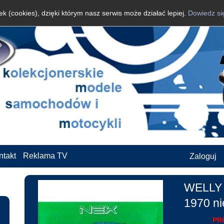
k (cookies), dzięki którym nasz serwis może działać lepiej.
Dowiedz si
ntakt
Reklama TV
Zaloguj
WELLY 
1970 ni
PR