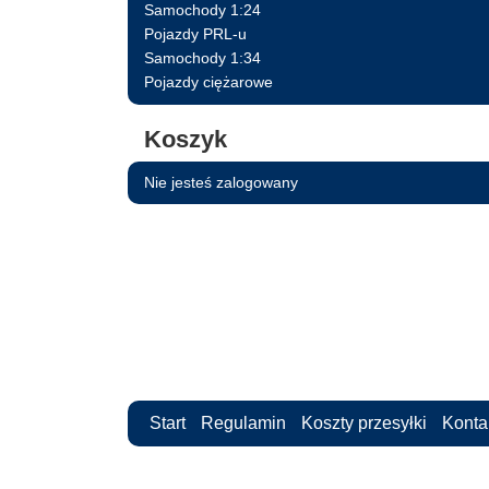
Samochody 1:24
Pojazdy PRL-u
Samochody 1:34
Pojazdy ciężarowe
Koszyk
Nie jesteś zalogowany
Start
Regulamin
Koszty przesyłki
Konta