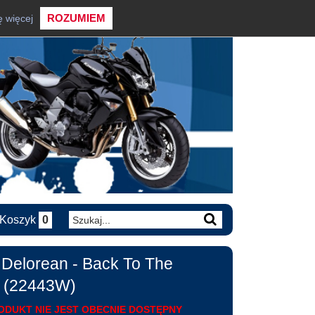
ROZUMIEM
ę więcej
Koszyk
0
Delorean - Back To The
I (22443W)
ODUKT NIE JEST OBECNIE DOSTĘPNY