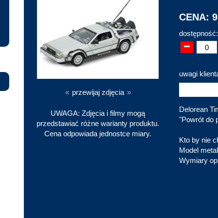
CENA: 9
dostępność:
uwagi klient
«
przewijaj zdjęcia
»
Delorean Ti
UWAGA: Zdjęcia i filmy mogą
"Powrót do 
przedstawiać różne warianty produktu.
Cena odpowiada jednostce miary.
Kto by nie c
Model metal
Wymiary op