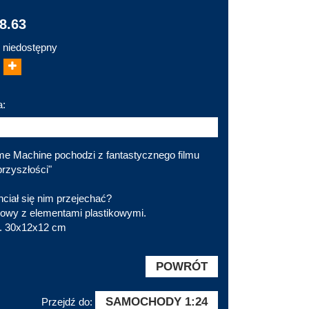
8.63
 niedostępny
a:
me Machine pochodzi z fantastycznego filmu
przyszłości"
hciał się nim przejechać?
owy z elementami plastikowymi.
. 30x12x12 cm
POWRÓT
SAMOCHODY 1:24
Przejdź do: