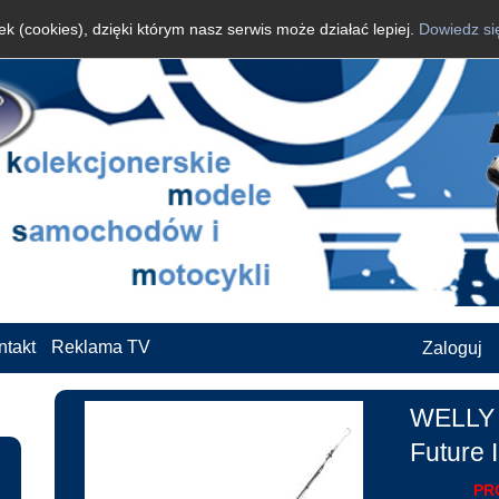
k (cookies), dzięki którym nasz serwis może działać lepiej.
Dowiedz si
ntakt
Reklama TV
Zaloguj
WELLY 
Future 
PR