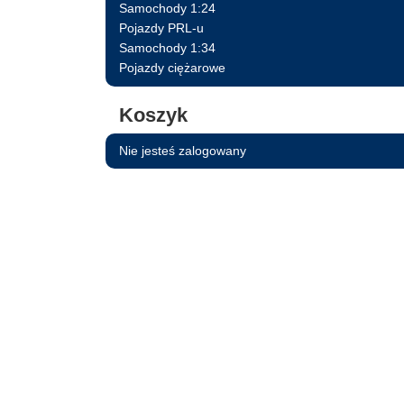
Samochody 1:24
Pojazdy PRL-u
Samochody 1:34
Pojazdy ciężarowe
Koszyk
Nie jesteś zalogowany