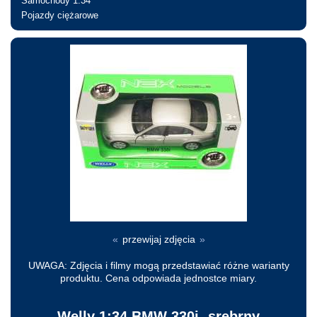
Samochody 1:34
Pojazdy ciężarowe
Nie jesteś zalogowany
«
przewijaj zdjęcia
»
UWAGA: Zdjęcia i filmy mogą przedstawiać różne warianty
produktu. Cena odpowiada jednostce miary.
Welly 1:34 BMW 330i -srebrny