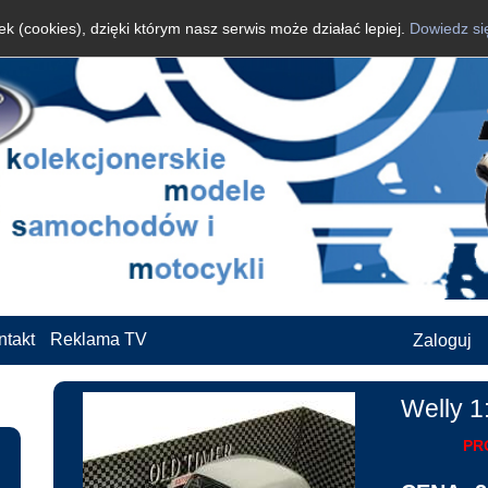
k (cookies), dzięki którym nasz serwis może działać lepiej.
Dowiedz si
ntakt
Reklama TV
Zaloguj
Welly 1
PR