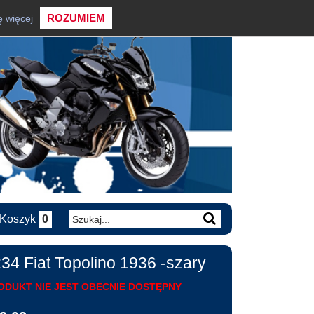
ROZUMIEM
ę więcej
Koszyk
0
:34 Fiat Topolino 1936 -szary
ODUKT NIE JEST OBECNIE DOSTĘPNY