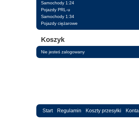
Samochody 1:24
Pojazdy PRL-u
Samochody 1:34
Pojazdy ciężarowe
Koszyk
Nie jesteś zalogowany
Start
Regulamin
Koszty przesyłki
Konta