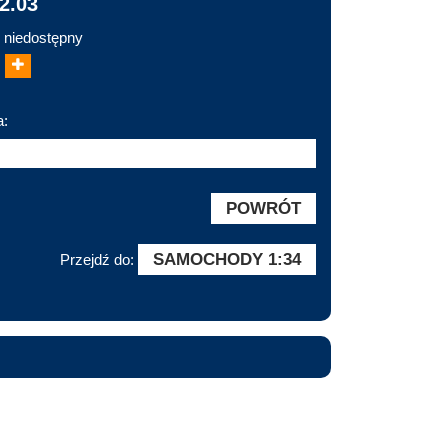
2.03
 niedostępny
a:
POWRÓT
SAMOCHODY 1:34
Przejdź do: