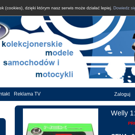
k (cookies), dzięki którym nasz serwis może działać lepiej.
Dowiedz si
ntakt
Reklama TV
Zaloguj
Welly 1
PR