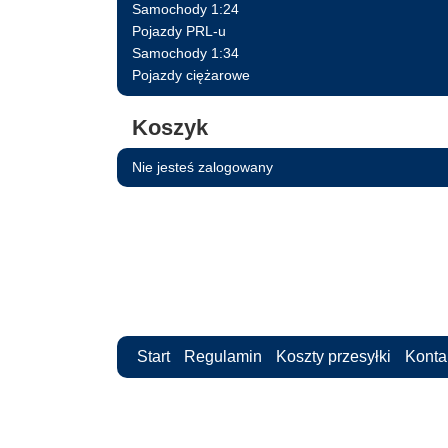
Samochody 1:24
Pojazdy PRL-u
Samochody 1:34
Pojazdy ciężarowe
Koszyk
Nie jesteś zalogowany
Start
Regulamin
Koszty przesyłki
Konta