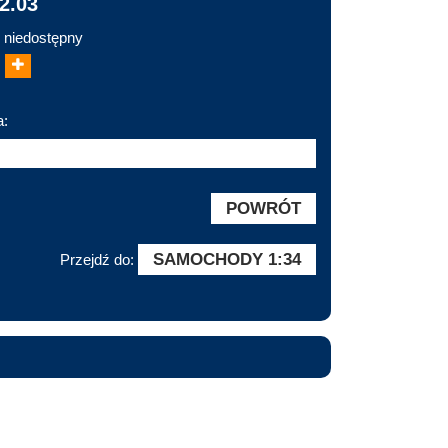
2.03
 niedostępny
a:
POWRÓT
SAMOCHODY 1:34
Przejdź do: