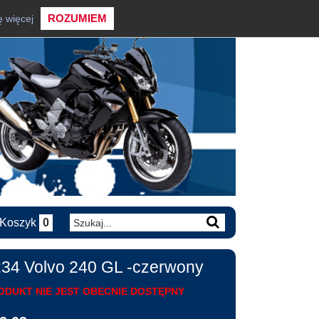
ROZUMIEM
ę więcej
Koszyk
0
:34 Volvo 240 GL -czerwony
ODUKT NIE JEST OBECNIE DOSTĘPNY